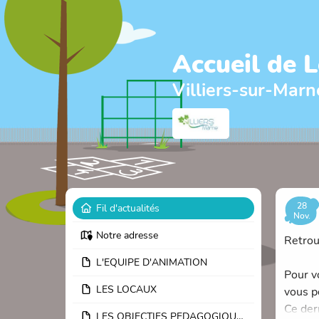
Accueil de 
Villiers-sur-Marn
28
Fil d'actualités
Nov.
Notre adresse
Retrouv
L'EQUIPE D'ANIMATION
Pour vo
LES LOCAUX
vous p
Ce der
LES OBJECTIFS PEDAGOGIQUES