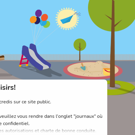
sirs!
redis sur ce site public.
 veuillez vous rendre dans l'onglet "journaux" où
 confidentiel.
es autorisations et charte de bonne conduite.